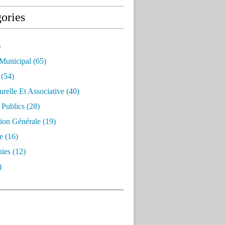
ories
)
 Municipal
(65)
(54)
urelle Et Associative
(40)
 Publics
(28)
ion Générale
(19)
e
(16)
ies
(12)
)