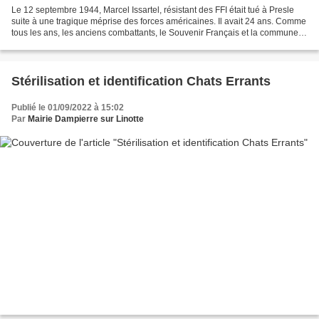
Le 12 septembre 1944, Marcel Issartel, résistant des FFI était tué à Presle
suite à une tragique méprise des forces américaines. Il avait 24 ans. Comme
tous les ans, les anciens combattants, le Souvenir Français et la commune
ont rendu hommage samedi...
Stérilisation et identification Chats Errants
Publié le 01/09/2022 à 15:02
Par
Mairie Dampierre sur Linotte