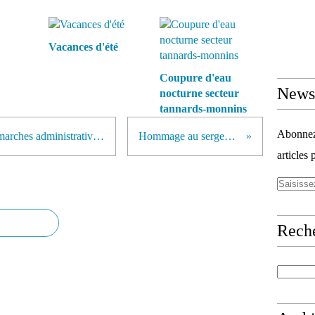
Vacances d'été
Coupure d'eau
Newsl
nocturne secteur
tannards-monnins
Abonnez-
Se faire accompagner dans les démarches administratives, c'est possible
Hommage au sergent Issartel
articles 
Rech