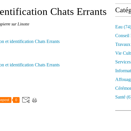
dentification Chats Errants
Catég
ierre sur Linotte
Eau
(74
Conseil
Travaux
Vie Cult
Services
Informat
Affouag
Cérémon
Santé
(6
epost
0