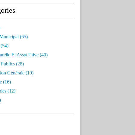
ories
)
 Municipal
(65)
(54)
urelle Et Associative
(40)
 Publics
(28)
ion Générale
(19)
e
(16)
ies
(12)
)