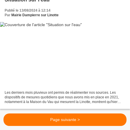
Publié le 13/08/2024 à 12:14
Par
Mairie Dampierre sur Linotte
Les derniers mois pluvieux ont permis de réalimenter nos sources. Les
dispositifs de mesures quotidiens que nous avons mis en place en 2021,
notamment à la Maison du Vau qui mesurent la Linotte, montrent qu'hier
cette source à produit 135 m3. C'est un...
Page suivante >