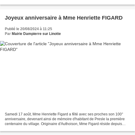
lundi et mardi. Vous avez une...
Joyeux anniversaire à Mme Henriette FIGARD
Publié le 20/08/2024 à 11:25
Par
Mairie Dampierre sur Linotte
Samedi 17 août, Mme Henriette Figard a fêté avec ses proches son 100°
anniversaire, devenant ainsi de mémoire d'habitant de Presle la première
centenaire du village. Originaire d'Authoison, Mme Figard réside depuis
1949 à Presle, dont son mari Jean fut...