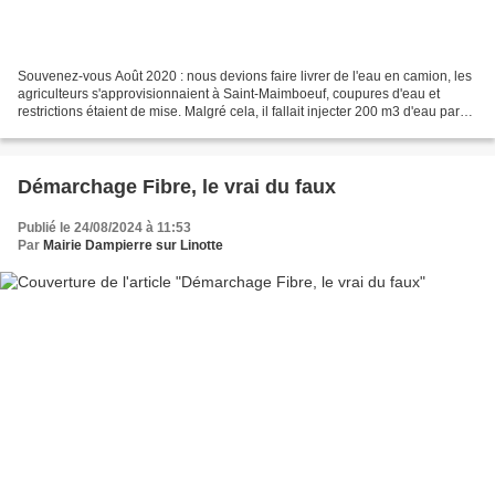
Souvenez-vous Août 2020 : nous devions faire livrer de l'eau en camion, les
agriculteurs s'approvisionnaient à Saint-Maimboeuf, coupures d'eau et
restrictions étaient de mise. Malgré cela, il fallait injecter 200 m3 d'eau par
jour dans le réseau. 4 ans...
Démarchage Fibre, le vrai du faux
Publié le 24/08/2024 à 11:53
Par
Mairie Dampierre sur Linotte