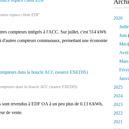
Arch
ource espace client EDF
2026
Juille
res compteurs intégrés à l'ACC. Sur juillet, c'est 514 kWh
Juin
(
ale à d'autres compteurs communaux, permettant une économie
Mai
(
Avril
Mars
Févri
Janvi
ompteurs dans la boucle ACC (source ENEDIS)
2025
2024
s sont revendus à EDF OA à un peu plus de 0.13 €/kWh,
2023
eur de vente.
2022
2021