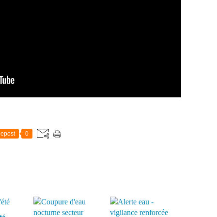
epost
0