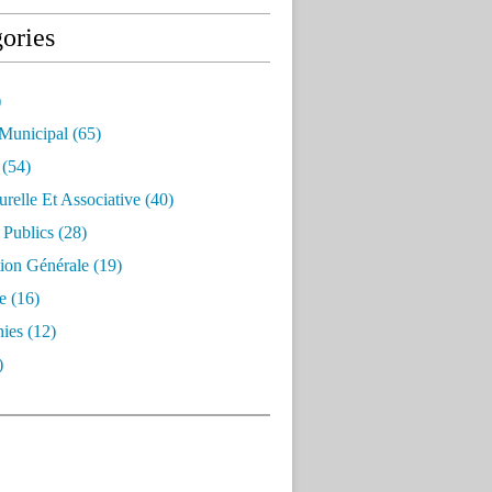
ories
)
 Municipal
(65)
(54)
urelle Et Associative
(40)
 Publics
(28)
ion Générale
(19)
e
(16)
ies
(12)
)