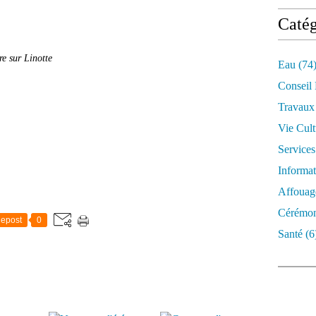
Catég
e sur Linotte
Eau
(74
Conseil
Travaux
Vie Cult
Services
Informat
Affouag
Cérémon
epost
0
Santé
(6