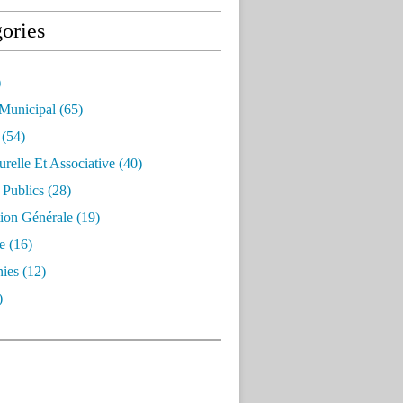
ories
)
 Municipal
(65)
(54)
urelle Et Associative
(40)
 Publics
(28)
ion Générale
(19)
e
(16)
ies
(12)
)