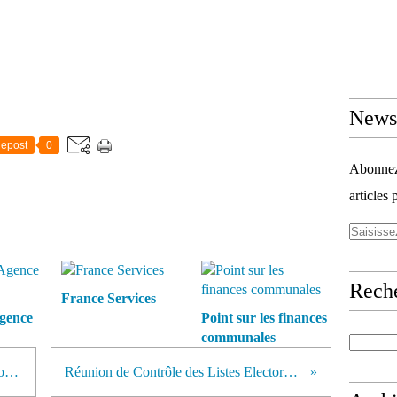
Newsl
epost
0
Abonnez-
articles 
Rech
France Services
gence
Point sur les finances
communales
Comptes 2023, budget 2024 et projets
Réunion de Contrôle des Listes Electorales