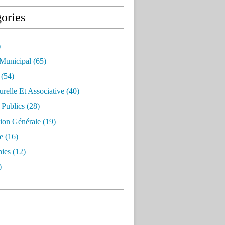
ories
)
 Municipal
(65)
(54)
urelle Et Associative
(40)
 Publics
(28)
ion Générale
(19)
e
(16)
ies
(12)
)