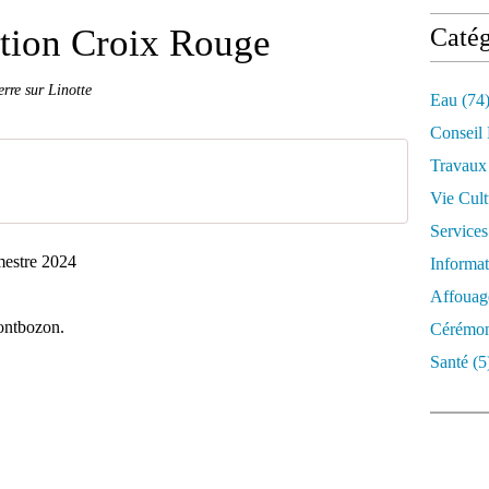
ution Croix Rouge
Catég
rre sur Linotte
Eau
(74
Conseil
Travaux
Vie Cult
Services
emestre 2024
Informat
Affouag
ontbozon.
Cérémon
Santé
(5