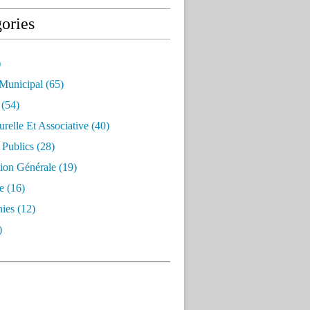
ories
)
 Municipal
(65)
(54)
urelle Et Associative
(40)
 Publics
(28)
ion Générale
(19)
e
(16)
ies
(12)
)