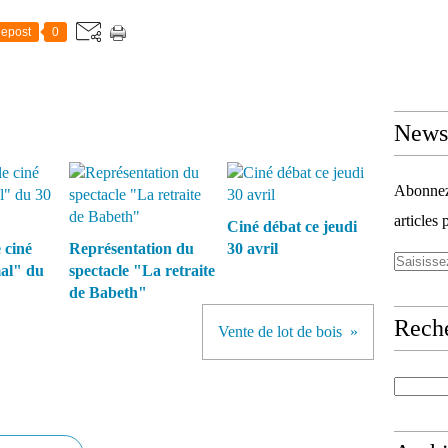
epost
0
Newsl
Abonnez-
articles 
Ciné débat ce jeudi
 ciné
Représentation du
30 avril
al" du
spectacle "La retraite
de Babeth"
Rech
Vente de lot de bois