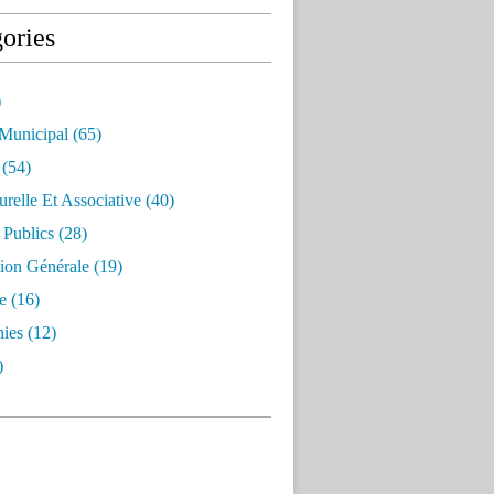
ories
)
 Municipal
(65)
(54)
urelle Et Associative
(40)
 Publics
(28)
ion Générale
(19)
e
(16)
ies
(12)
)