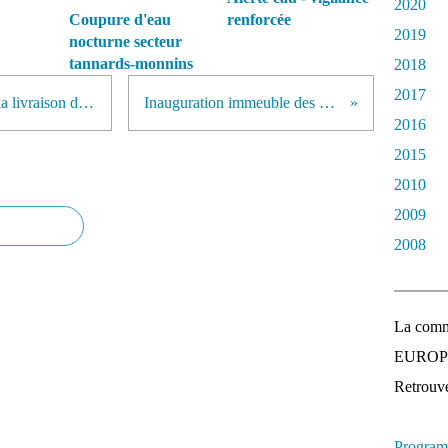
2020
Coupure d'eau
renforcée
2019
nocturne secteur
tannards-monnins
2018
2017
Assainissement collectif - bientôt la livraison des stations
Inauguration immeuble des Manères
2016
2015
2010
2009
2008
La comm
EUROPEE
Retrouvez
Program