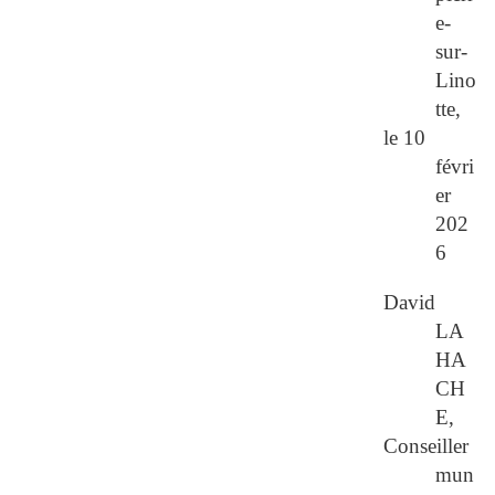
e-
sur-
Lino
tte,
le 10
févri
er
202
6
David
LA
HA
CH
E,
Conseiller
mun