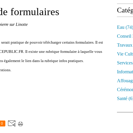
de formulaires
Catég
erre sur Linotte
Eau
(74
Conseil
 serait pratique de pouvoir télécharger certains formulaires. Il est
Travaux
ICEPUBLIC.FR. Il existe une rubrique formulaire à laquelle vous
Vie Cult
ns également le lien dans la rubrique infos pratiques.
Services
estions.
Informat
Affouag
Cérémon
Santé
(6
0