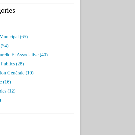
ories
)
 Municipal
(65)
(54)
urelle Et Associative
(40)
 Publics
(28)
ion Générale
(19)
e
(16)
ies
(12)
)