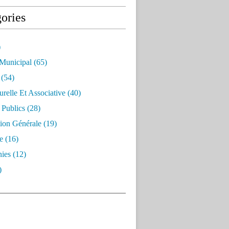
ories
)
 Municipal
(65)
(54)
urelle Et Associative
(40)
 Publics
(28)
ion Générale
(19)
e
(16)
ies
(12)
)