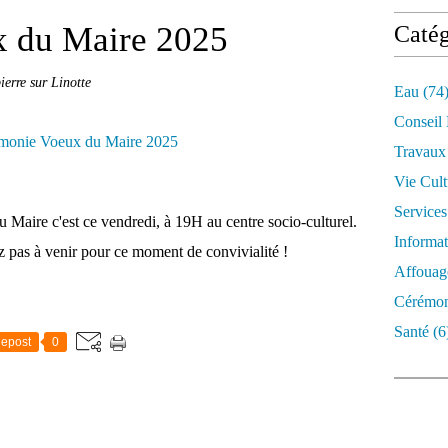
 du Maire 2025
Catég
erre sur Linotte
Eau
(74
Conseil
Travaux
Vie Cult
Services
u Maire c'est ce vendredi, à 19H au centre socio-culturel.
Informat
z pas à venir pour ce moment de convivialité !
Affouag
Cérémon
Santé
(6
epost
0