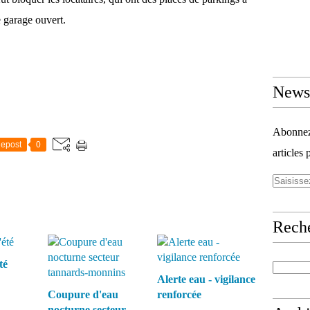
e garage ouvert.
Newsl
Abonnez-
epost
0
articles 
Rech
té
Alerte eau - vigilance
Coupure d'eau
renforcée
nocturne secteur