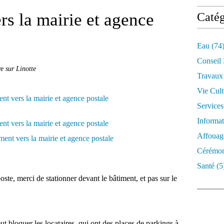
rs la mairie et agence
Catég
Eau
(74
Conseil
e sur Linotte
Travaux
Vie Cult
Services
Informat
Affouag
Cérémon
Santé
(5
ste, merci de stationner devant le bâtiment, et pas sur le
eut bloquer les locataires, qui ont des places de parkings à