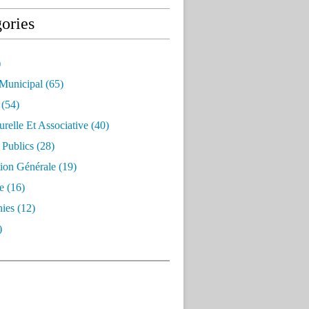
ories
)
 Municipal
(65)
(54)
urelle Et Associative
(40)
 Publics
(28)
ion Générale
(19)
e
(16)
ies
(12)
)