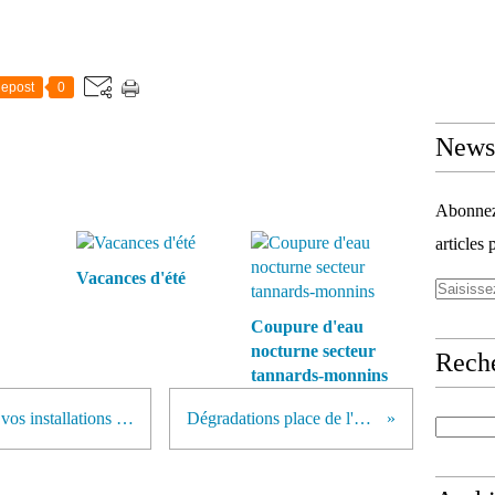
epost
0
Newsl
Abonnez-
articles 
Vacances d'été
Coupure d'eau
nocturne secteur
Rech
tannards-monnins
Petite fuite, gros effets. Surveillez vos installations d'eau !
Dégradations place de l'église