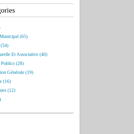
ories
)
 Municipal
(65)
(54)
urelle Et Associative
(40)
 Publics
(28)
ion Générale
(19)
e
(16)
ies
(12)
)