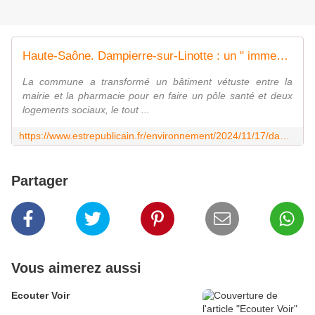
Haute-Saône. Dampierre-sur-Linotte : un " immeuble " trois en un soigne habitants et environnement
La commune a transformé un bâtiment vétuste entre la
mairie et la pharmacie pour en faire un pôle santé et deux
logements sociaux, le tout ...
https://www.estrepublicain.fr/environnement/2024/11/17/dampierre-sur-linotte-un-immeuble-trois-en-un-soigne-habitants-et-environnement
Partager
Vous aimerez aussi
Ecouter Voir