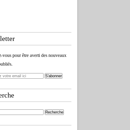
on Cross Run And Bike de Dampierre-Sur-Linotte 2025 - Dam
etter
vous pour être averti des nouveaux
publiés.
erche