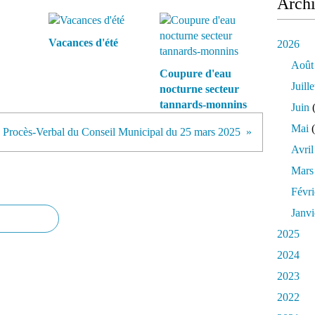
Arch
D
a
m
Vacances d'été
2026
p
i
Août
Coupure d'eau
e
Juille
nocturne secteur
r
tannards-monnins
r
Juin
(
e
Mai
(
Procès-Verbal du Conseil Municipal du 25 mars 2025
-
S
Avril
u
Mars
r
-
Févri
L
Janvi
i
n
2025
o
2024
t
t
2023
e
2022
2