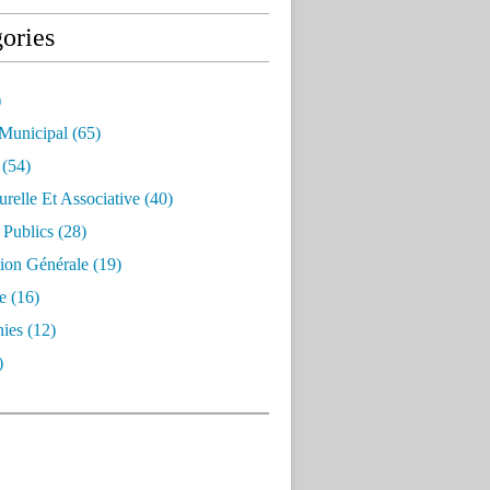
ories
)
 Municipal
(65)
(54)
urelle Et Associative
(40)
 Publics
(28)
ion Générale
(19)
e
(16)
ies
(12)
)