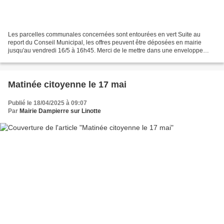
Les parcelles communales concernées sont entourées en vert Suite au
report du Conseil Municipal, les offres peuvent être déposées en mairie
jusqu'au vendredi 16/5 à 16h45. Merci de le mettre dans une enveloppe
fermée, avec l'indication "offres parcelles...
Matinée citoyenne le 17 mai
Publié le 18/04/2025 à 09:07
Par
Mairie Dampierre sur Linotte