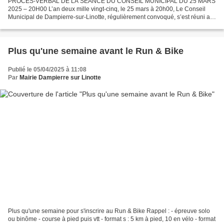
PROCES-VERBAL DE LA SEANCE DU CONSEIL MUNICIPAL DU 25 MARS
2025 – 20H00 L’an deux mille vingt-cinq, le 25 mars à 20h00, Le Conseil
Municipal de Dampierre-sur-Linotte, régulièrement convoqué, s’est réuni au
nombre prescrit par la loi, dans le lieu habituel...
Plus qu'une semaine avant le Run & Bike
Publié le 05/04/2025 à 11:08
Par
Mairie Dampierre sur Linotte
Plus qu'une semaine pour s'inscrire au Run & Bike Rappel : - épreuve solo
ou binôme - course à pied puis vtt - format s : 5 km à pied, 10 en vélo - format