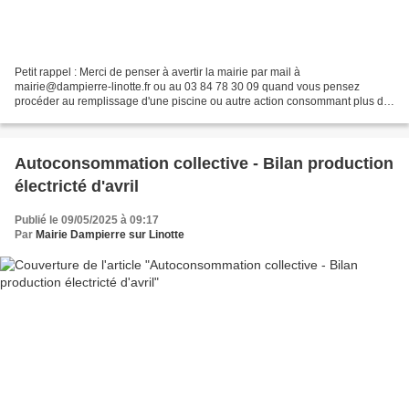
Petit rappel : Merci de penser à avertir la mairie par mail à
mairie@dampierre-linotte.fr ou au 03 84 78 30 09 quand vous pensez
procéder au remplissage d'une piscine ou autre action consommant plus de
3 m3 d'eau, afin d'éviter les fausses alertes sur...
Autoconsommation collective - Bilan production
électricté d'avril
Publié le 09/05/2025 à 09:17
Par
Mairie Dampierre sur Linotte