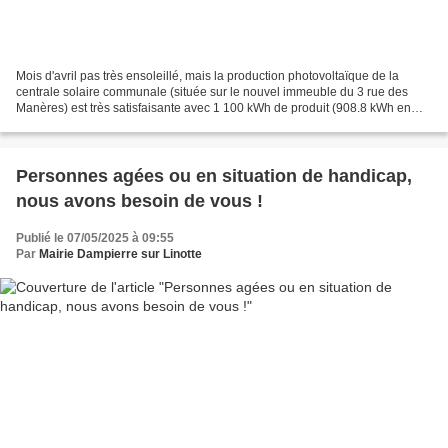
Mois d'avril pas très ensoleillé, mais la production photovoltaïque de la
centrale solaire communale (située sur le nouvel immeuble du 3 rue des
Manères) est très satisfaisante avec 1 100 kWh de produit (908.8 kWh en
mars, très ensoleillé) Grâce au système...
Personnes agées ou en situation de handicap,
nous avons besoin de vous !
Publié le 07/05/2025 à 09:55
Par
Mairie Dampierre sur Linotte