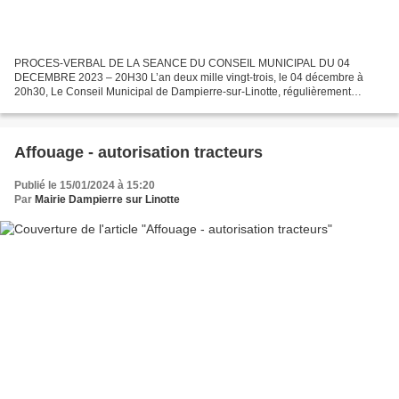
PROCES-VERBAL DE LA SEANCE DU CONSEIL MUNICIPAL DU 04
DECEMBRE 2023 – 20H30 L’an deux mille vingt-trois, le 04 décembre à
20h30, Le Conseil Municipal de Dampierre-sur-Linotte, régulièrement
convoqué, s’est réuni au nombre prescrit par la loi, dans le...
Affouage - autorisation tracteurs
Publié le 15/01/2024 à 15:20
Par
Mairie Dampierre sur Linotte