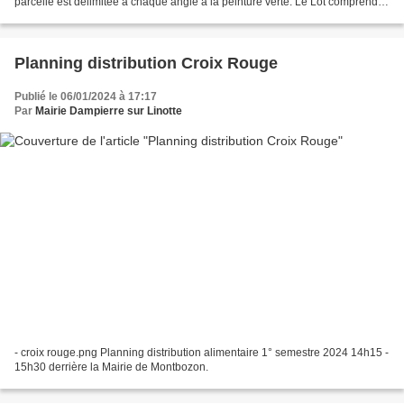
parcelle est délimitée à chaque angle à la peinture verte. Le Lot comprend
toutes les tiges griffées de la parcelle...
Planning distribution Croix Rouge
Publié le 06/01/2024 à 17:17
Par
Mairie Dampierre sur Linotte
- croix rouge.png Planning distribution alimentaire 1° semestre 2024 14h15 -
15h30 derrière la Mairie de Montbozon.