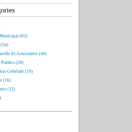
ories
)
 Municipal
(65)
(54)
urelle Et Associative
(40)
 Publics
(28)
ion Générale
(19)
e
(16)
ies
(12)
)