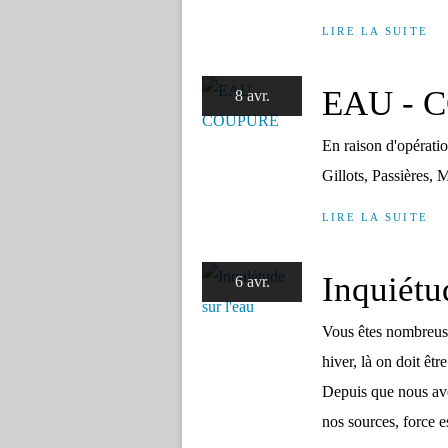
LIRE LA SUITE
EAU - 
8 avr.
En raison d'opérati
Gillots, Passières,
LIRE LA SUITE
Inquiétu
6 avr.
Vous êtes nombreuse
hiver, là on doit êtr
Depuis que nous avo
nos sources, force es