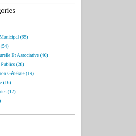
ories
)
 Municipal
(65)
(54)
urelle Et Associative
(40)
 Publics
(28)
ion Générale
(19)
e
(16)
ies
(12)
)