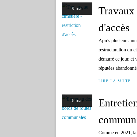
Travaux 
9 mai
d'accès
Après plusieurs ann
restructuration du 
démarré ce jour, et
réputées abandonnées
LIRE LA SUITE
Entretie
6 mai
communa
Comme en 2021, la C