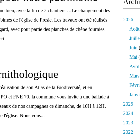
Arch
e bien, avec la fin de 2 chantiers : - Le changement des
2026
abimés de l'église de Presle. Les travaux ont été réalisés
Août
igard, avec pour partie des planches de chêne fournies
Juille
ci...
Juin
(
Mai
(
Avril
rnithologique
Mars
Févri
réalisation de son Atlas de la Biodiversité, et en
Janvi
 LPO et FNE 70, la commune vous invite à une ballade à
2025
oiseaux de nos campagnes ce dimanche, de 10H à 12H.
2024
 l'église. Nous vous...
2023
2022