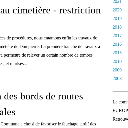
2021
au cimetière - restriction
2020
2019
2018
2017
ées de procédures, nous entamons enfin les travaux de
2016
cimetière de Dampierre. La première tranche de travaux a
2015
 va permettre de relever un certain nombre de tombes
2010
, et reprises...
2009
2008
n des bords de routes
La comm
les
EUROPEE
Retrouvez
ommune a choisi de favoriser le fauchage tardif des