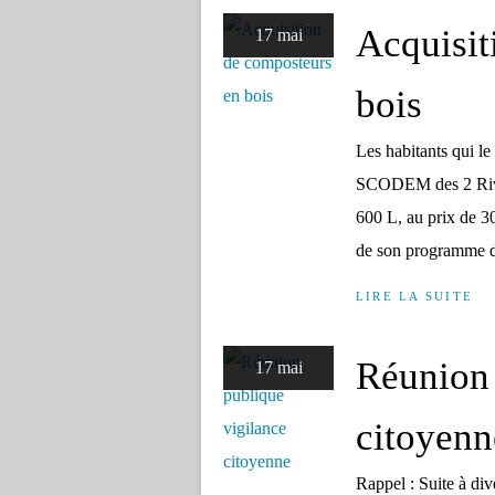
Acquisit
17 mai
bois
Les habitants qui le
SCODEM des 2 Rivièr
600 L, au prix de 
de son programme de
LIRE LA SUITE
Réunion 
17 mai
citoyenn
Rappel : Suite à dive