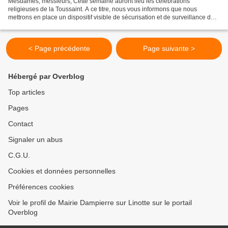
Mesdames, messieurs, Cette semaine auront lieu les célébrations
religieuses de la Toussaint. A ce titre, nous vous informons que nous
mettrons en place un dispositif visible de sécurisation et de surveillance des
principaux lieux de culte. Par ailleurs...
< Page précédente
Page suivante >
Hébergé par Overblog
Top articles
Pages
Contact
Signaler un abus
C.G.U.
Cookies et données personnelles
Préférences cookies
Voir le profil de Mairie Dampierre sur Linotte sur le portail
Overblog