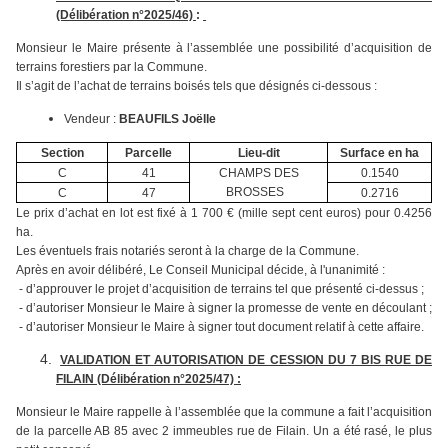
(D
élibération n°2025/46)
:
Monsieur le Maire présente à l’assemblée une possibilité d’acquisition de
terrains forestiers par la Commune.
Il s’agit de l’achat de terrains boisés tels que désignés ci-dessous :
Vendeur :
BEAUFILS Joëlle
Section
Parcelle
Lieu-dit
Surface en ha
C
41
CHAMPS DES
0.1540
BROSSES
C
47
0.2716
Le prix d’achat en lot est fixé à 1 700 € (mille sept cent euros) pour 0.4256
ha.
Les éventuels frais notariés seront à la charge de la Commune.
Après en avoir délibéré, Le Conseil Municipal décide, à l'unanimité :
- d’approuver le projet d’acquisition de terrains tel que présenté ci-dessus ;
- d’autoriser Monsieur le Maire à signer la promesse de vente en découlant ;
- d’autoriser Monsieur le Maire à signer tout document relatif à cette affaire.
VALIDATION ET AUTORISATION DE CESSION DU 7 BIS RUE DE
FILAIN (Délibération n°2025/47) :
Monsieur le Maire rappelle à l’assemblée que la commune a fait l’acquisition
de la parcelle AB 85 avec 2 immeubles rue de Filain. Un a été rasé, le plus