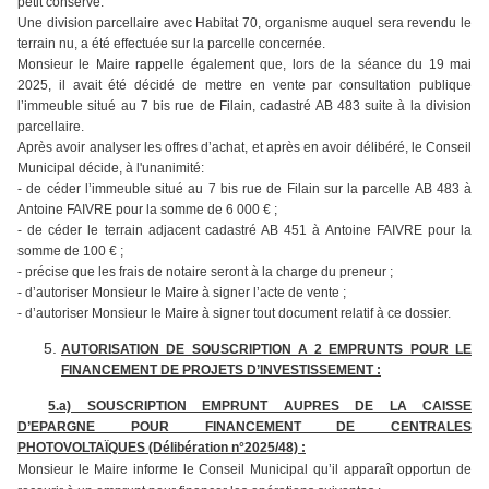
petit conservé.
Une division parcellaire avec Habitat 70, organisme auquel sera revendu le
terrain nu, a été effectuée sur la parcelle concernée.
Monsieur le Maire rappelle également que, lors de la séance du 19 mai
2025, il avait été décidé de mettre en vente par consultation publique
l’immeuble situé au 7 bis rue de Filain, cadastré AB 483 suite à la division
parcellaire.
Après avoir analyser les offres d’achat, et après en avoir délibéré, le Conseil
Municipal décide, à l'unanimité:
- de céder l’immeuble situé au 7 bis rue de Filain sur la parcelle AB 483 à
Antoine FAIVRE pour la somme de 6 000 € ;
- de céder le terrain adjacent cadastré AB 451 à Antoine FAIVRE pour la
somme de 100 € ;
- précise que les frais de notaire seront à la charge du preneur ;
- d’autoriser Monsieur le Maire à signer l’acte de vente ;
- d’autoriser Monsieur le Maire à signer tout document relatif à ce dossier.
AUTORISATION DE SOUSCRIPTION A 2 EMPRUNTS POUR LE
FINANCEMENT DE PROJETS D’INVESTISSEMENT :
5.a) SOUSCRIPTION EMPRUNT AUPRES DE LA CAISSE
D’EPARGNE POUR FINANCEMENT DE CENTRALES
PHOTOVOLTAÏQUES (Délibération n°2025/48) :
Monsieur le Maire informe le Conseil Municipal qu’il apparaît opportun de