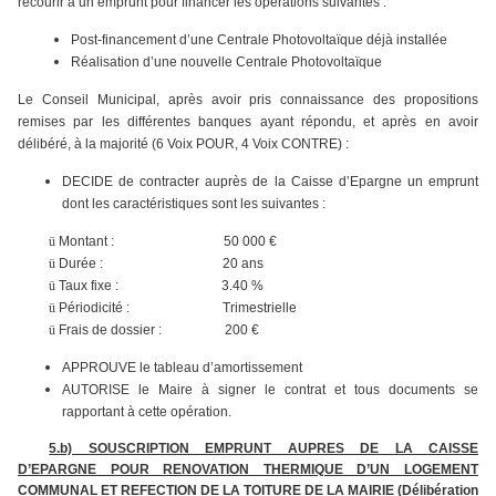
recourir à un emprunt pour financer les opérations suivantes :
Post-financement d’une Centrale Photovoltaïque déjà installée
Réalisation d’une nouvelle Centrale Photovoltaïque
Le Conseil Municipal, après avoir pris connaissance des propositions
remises par les différentes banques ayant répondu, et après en avoir
délibéré, à la majorité (6 Voix POUR, 4 Voix CONTRE) :
DECIDE de contracter auprès de la Caisse d’Epargne un emprunt
dont les caractéristiques sont les suivantes :
ü
Montant : 50 000 €
ü
Durée : 20 ans
ü
Taux fixe : 3.40 %
ü
Périodicité : Trimestrielle
ü
Frais de dossier : 200 €
APPROUVE le tableau d’amortissement
AUTORISE le Maire à signer le contrat et tous documents se
rapportant à cette opération.
5.b) SOUSCRIPTION EMPRUNT AUPRES DE LA CAISSE
D’EPARGNE POUR RENOVATION THERMIQUE D’UN LOGEMENT
COMMUNAL ET REFECTION DE LA TOITURE DE LA MAIRIE (Délibération