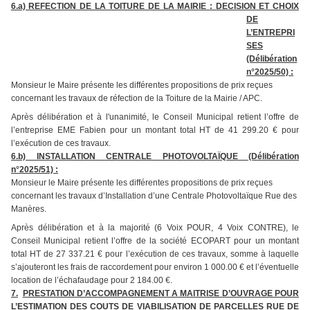
6.a) REFECTION DE LA TOITURE DE LA MAIRIE : DECISION ET CHOIX
DE
L’ENTREPRI
SES
(Délibération
n°2025/50) :
Monsieur le Maire présente les différentes propositions de prix reçues
concernant les travaux de réfection de la Toiture de la Mairie / APC.
Après délibération et à l'unanimité, le Conseil Municipal retient l’offre de
l’entreprise EME Fabien pour un montant total HT de 41 299.20 € pour
l’exécution de ces travaux.
6.b) INSTALLATION CENTRALE PHOTOVOLTAÏQUE (Délibération
n°2025/51) :
Monsieur le Maire présente les différentes propositions de prix reçues
concernant les travaux d’Installation d’une Centrale Photovoltaïque Rue des
Manères.
Après délibération et à la majorité (6 Voix POUR, 4 Voix CONTRE), le
Conseil Municipal retient l’offre de la société ECOPART pour un montant
total HT de 27 337.21 € pour l’exécution de ces travaux, somme à laquelle
s’ajouteront les frais de raccordement pour environ 1 000.00 € et l’éventuelle
location de l’échafaudage pour 2 184.00 €.
7.
PRESTATION D’ACCOMPAGNEMENT A MAITRISE D’OUVRAGE POUR
L’ESTIMATION DES COUTS DE VIABILISATION DE PARCELLES RUE DE