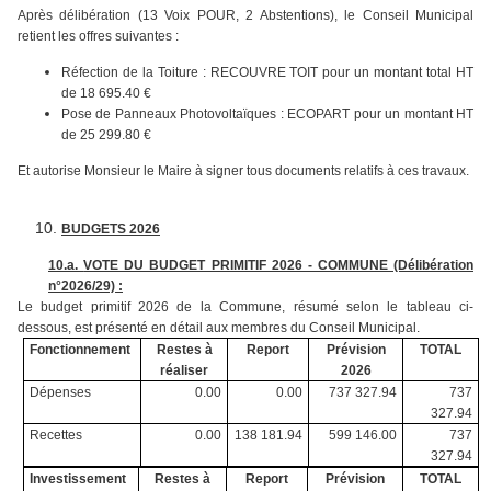
Après délibération (13 Voix POUR, 2 Abstentions), le Conseil Municipal
retient les offres suivantes :
Réfection de la Toiture : RECOUVRE TOIT pour un montant total HT
de 18 695.40 €
Pose de Panneaux Photovoltaïques : ECOPART pour un montant HT
de 25 299.80 €
Et autorise Monsieur le Maire à signer tous documents relatifs à ces travaux.
BUDGETS 2026
10.a.
VOTE DU BUDGET PRIMITIF 2026 - COMMUNE (Délibération
n°2026/29) :
Le budget primitif 2026 de la Commune, résumé selon le tableau ci-
dessous, est présenté en détail aux membres du Conseil Municipal.
Fonctionnement
Restes à
Report
Prévision
TOTAL
réaliser
2026
Dépenses
0.00
0.00
737 327.94
737
327.94
Recettes
0.00
138 181.94
599 146.00
737
327.94
Investissement
Restes à
Report
Prévision
TOTAL