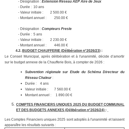
- Désignation :
Extension Réseau AEP Aire de Jeux
- Durée : 10 ans
- Valeur initiale : 2 500.00 €
- Montant annuel : 250.00 €
- Désignation :
Compteurs Presle
- Durée : 5 ans
- Valeur initiale : 2 230.00 €
- Montant annuel : 446.00 €
4.2.
BUDGET CHAUFFERIE (
Délibération n°2026/23
)
:
Le Conseil Municipal, après délibération et à l'unanimité, décide d’amortir
sur le budget annexe de la Chaufferie Bois, à compter de 2026 :
Subvention régionale sur Etude du Schéma Directeur du
Réseau Chaleur
:
Durée : 4 ans
Valeur initiale : 7 560.00 €
Montant annuel : 1 890.00 €
COMPTES FINANCIERS UNIQUES 2025 DU BUDGET COMMUNAL
ET DES BUDGETS ANNEXES (D
élibération n°2026/24)
:
Les Comptes Financiers uniques 2025 sont adoptés à l'unanimité et laissent
apparaître les résultats suivants :