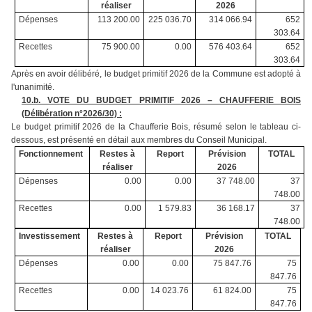
réaliser
2026
Dépenses
113 200.00
225 036.70
314 066.94
652
303.64
Recettes
75 900.00
0.00
576 403.64
652
303.64
Après en avoir délibéré, le budget primitif 2026 de la Commune est adopté à
l'unanimité.
10.
b. VOTE DU BUDGET PRIMITIF 2026 – CHAUFFERIE BOIS
(Délibération n°2026/30) :
Le budget primitif 2026 de la Chaufferie Bois, résumé selon le tableau ci-
dessous, est présenté en détail aux membres du Conseil Municipal.
Fonctionnement
Restes à
Report
Prévision
TOTAL
réaliser
2026
Dépenses
0.00
0.00
37 748.00
37
748.00
Recettes
0.00
1 579.83
36 168.17
37
748.00
Investissement
Restes à
Report
Prévision
TOTAL
réaliser
2026
Dépenses
0.00
0.00
75 847.76
75
847.76
Recettes
0.00
14 023.76
61 824.00
75
847.76