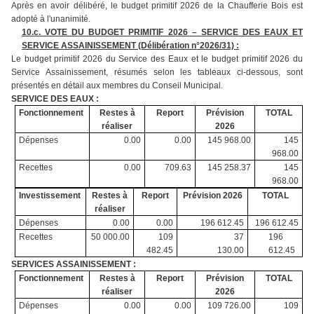
Après en avoir délibéré, le budget primitif 2026 de la Chaufferie Bois est
adopté à l'unanimité.
10.
c. VOTE DU BUDGET PRIMITIF 2026 – SERVICE DES EAUX ET
SERVICE ASSAINISSEMENT (Délibération n°2026/31) :
Le budget primitif 2026 du Service des Eaux et le budget primitif 2026 du
Service Assainissement, résumés selon les tableaux ci-dessous, sont
présentés en détail aux membres du Conseil Municipal.
SERVICE DES EAUX :
Fonctionnement
Restes à
Report
Prévision
TOTAL
réaliser
2026
Dépenses
0.00
0.00
145 968.00
145
968.00
Recettes
0.00
709.63
145 258.37
145
968.00
Investissement
Restes à
Report
Prévision 2026
TOTAL
réaliser
Dépenses
0.00
0.00
196 612.45
196 612.45
Recettes
50 000.00
109
37
196
482.45
130.00
612.45
SERVICES ASSAINISSEMENT :
Fonctionnement
Restes à
Report
Prévision
TOTAL
réaliser
2026
Dépenses
0.00
0.00
109 726.00
109