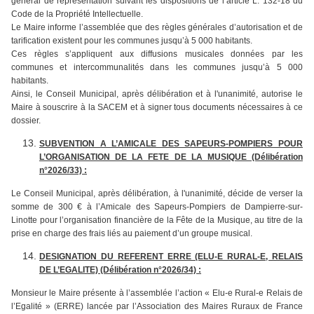
général de représentation suivant les dispositions de l’article L. 132-18 du
Code de la Propriété Intellectuelle.
Le Maire informe l’assemblée que des règles générales d’autorisation et de
tarification existent pour les communes jusqu’à 5 000 habitants.
Ces règles s’appliquent aux diffusions musicales données par les
communes et intercommunalités dans les communes jusqu’à 5 000
habitants.
Ainsi, le Conseil Municipal, après délibération et à l'unanimité, autorise le
Maire à souscrire à la SACEM et à signer tous documents nécessaires à ce
dossier.
SUBVENTION A L’AMICALE DES SAPEURS-POMPIERS POUR
L’ORGANISATION DE LA FETE DE LA MUSIQUE (Délibération
n°2026/33) :
Le Conseil Municipal, après délibération, à l'unanimité, décide de verser la
somme de 300 € à l’Amicale des Sapeurs-Pompiers de Dampierre-sur-
Linotte pour l’organisation financière de la Fête de la Musique, au titre de la
prise en charge des frais liés au paiement d’un groupe musical.
DESIGNATION DU REFERENT ERRE (ELU-E RURAL-E, RELAIS
DE L’EGALITE) (Délibération n°2026/34) :
Monsieur le Maire présente à l’assemblée l’action « Elu-e Rural-e Relais de
l’Egalité » (ERRE) lancée par l’Association des Maires Ruraux de France