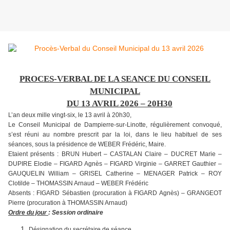
PROCES-VERBAL DE LA SEANCE DU CONSEIL
MUNICIPAL
DU 13 AVRIL 2026 – 20H30
L’an deux mille vingt-six, le 13 avril à 20h30,
Le Conseil Municipal de Dampierre-sur-Linotte, régulièrement convoqué,
s’est réuni au nombre prescrit par la loi, dans le lieu habituel de ses
séances, sous la présidence de WEBER Frédéric, Maire.
Etaient présents : BRUN Hubert – CASTALAN Claire – DUCRET Marie –
DUPIRE Elodie – FIGARD Agnès – FIGARD Virginie – GARRET Gauthier –
GAUQUELIN William – GRISEL Catherine – MENAGER Patrick – ROY
Clotilde – THOMASSIN Arnaud – WEBER Frédéric
Absents : FIGARD Sébastien (procuration à FIGARD Agnès) – GRANGEOT
Pierre (procuration à THOMASSIN Arnaud)
Ordre du jour
: Session ordinaire
Désignation du secrétaire de séance