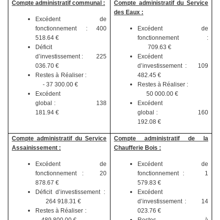
Compte administratif communal :
Compte administratif du Service
des Eaux :
Excédent de
fonctionnement : 400
Excédent de
518.64 €
fonctionnement :
Déficit
709.63 €
d’investissement : 225
Excédent
036.70 €
d’investissement : 109
Restes à Réaliser :
482.45 €
- 37 300.00 €
Restes à Réaliser :
Excédent
50 000.00 €
global : 138
Excédent
181.94 €
global : 160
192.08 €
Compte administratif du Service
Compte administratif de la
Assainissement :
Chaufferie Bois :
Excédent de
Excédent de
fonctionnement : 20
fonctionnement : 1
878.67 €
579.83 €
Déficit d’investissement :
Excédent
264 918.31 €
d’investissement : 14
Restes à Réaliser :
023.76 €