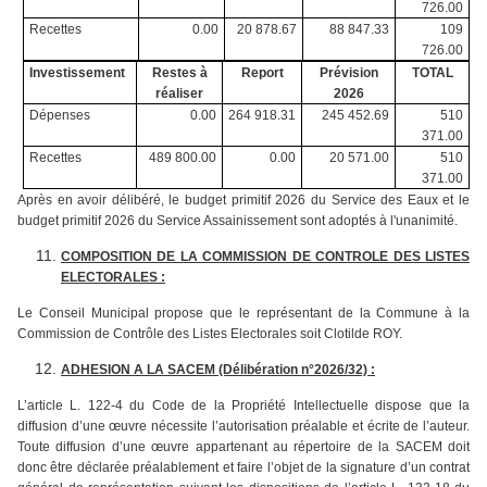
726.00
Recettes
0.00
20 878.67
88 847.33
109
726.00
Investissement
Restes à
Report
Prévision
TOTAL
réaliser
2026
Dépenses
0.00
264 918.31
245 452.69
510
371.00
Recettes
489 800.00
0.00
20 571.00
510
371.00
Après en avoir délibéré, le budget primitif 2026 du Service des Eaux et le
budget primitif 2026 du Service Assainissement sont adoptés à l'unanimité.
COMPOSITION DE LA COMMISSION DE CONTROLE DES LISTES
ELECTORALES :
Le Conseil Municipal propose que le représentant de la Commune à la
Commission de Contrôle des Listes Electorales soit Clotilde ROY.
ADHESION A LA SACEM (Délibération n°2026/32) :
L’article L. 122-4 du Code de la Propriété Intellectuelle dispose que la
diffusion d’une œuvre nécessite l’autorisation préalable et écrite de l’auteur.
Toute diffusion d’une œuvre appartenant au répertoire de la SACEM doit
donc être déclarée préalablement et faire l’objet de la signature d’un contrat