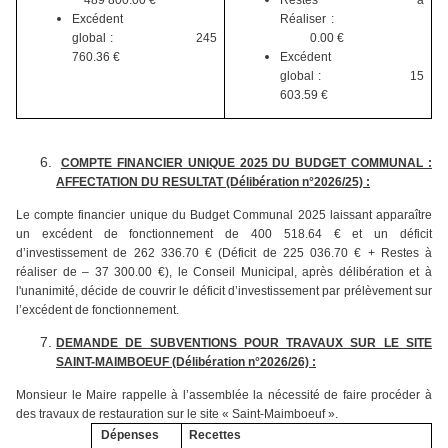
489 800.00 €
Restes à
Excédent
Réaliser :
global : 245
0.00 €
760.36 €
Excédent
global : 15
603.59 €
COMPTE FINANCIER UNIQUE 2025 DU BUDGET COMMUNAL :
AFFECTATION DU RESULTAT (Délibération n°2026/25) :
Le compte financier unique du Budget Communal 2025 laissant apparaître
un excédent de fonctionnement de 400 518.64 € et un déficit
d’investissement de 262 336.70 € (Déficit de 225 036.70 € + Restes à
réaliser de – 37 300.00 €), le Conseil Municipal, après délibération et à
l'unanimité, décide de couvrir le déficit d’investissement par prélèvement sur
l’excédent de fonctionnement.
DEMANDE DE SUBVENTIONS POUR TRAVAUX SUR LE SITE
SAINT-MAIMBOEUF (Délibération n°2026/26) :
Monsieur le Maire rappelle à l’assemblée la nécessité de faire procéder à
des travaux de restauration sur le site « Saint-Maimboeuf ».
Dépenses
Recettes