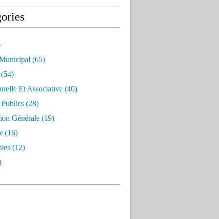
ories
)
 Municipal
(65)
(54)
urelle Et Associative
(40)
 Publics
(28)
ion Générale
(19)
e
(16)
ies
(12)
)